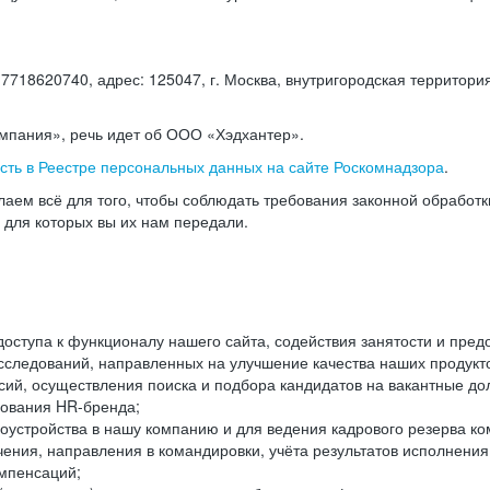
18620740, адрес: 125047, г. Москва, внутригородская территория
омпания», речь идет об ООО «Хэдхантер».
есть в Реестре персональных данных на сайте Роскомнадзора
.
аем всё для того, чтобы соблюдать требования законной обработ
, для которых вы их нам передали.
ступа к функционалу нашего сайта, содействия занятости и пред
следований, направленных на улучшение качества наших продуктов
ий, осуществления поиска и подбора кандидатов на вакантные дол
ования HR-бренда;
оустройства в нашу компанию и для ведения кадрового резерва ко
чения, направления в командировки, учёта результатов исполнени
омпенсаций;