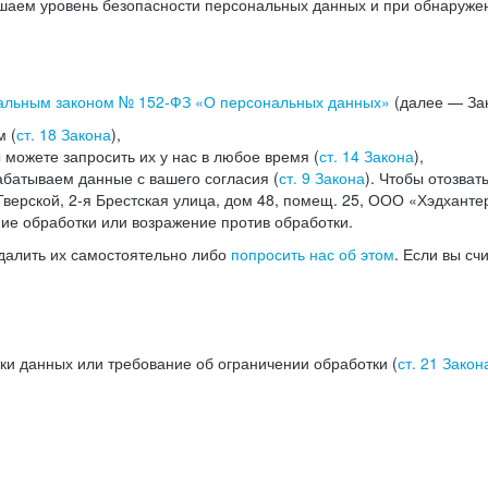
аем уровень безопасности персональных данных и при обнаружени
альным законом №
152-ФЗ
«О персональных данных»
(далее — Зак
м (
ст. 18 Закона
),
можете запросить их у нас в любое время (
ст. 14 Закона
),
абатываем данные с вашего согласия (
ст. 9 Закона
). Чтобы отозват
верской, 2-я Брестская улица, дом 48, помещ. 25, ООО «Хэдханте
ние обработки или возражение против обработки.
далить их самостоятельно либо
попросить нас об этом
. Если вы сч
ки данных или требование об ограничении обработки (
ст. 21 Закон