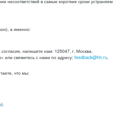
и несоответствий в самые короткие сроки устраняем
он), а именно:
ь согласие, напишите нам: 125047, г. Москва,
р» или свяжитесь с нами по адресу:
feedback@hh.ru
,
итаете, что мы:
а
).