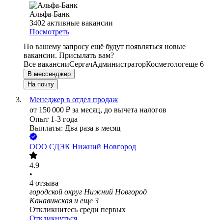
Альфа-Банк
3402
активные вакансии
Посмотреть
По вашему запросу ещё будут появляться новые
вакансии. Присылать вам?
Все вакансии
Сергач
Администратор
Косметолог
еще 6
В мессенджер
На почту
Менеджер в отдел продаж
от
150 000
₽
за месяц,
до вычета налогов
Опыт 1-3 года
Выплаты: Два раза в месяц
ООО
СДЭК Нижний Новгород
4.9
•
4
отзыва
городской округ Нижний Новгород
Канавинская
и еще
3
Откликнитесь среди первых
Откликнуться